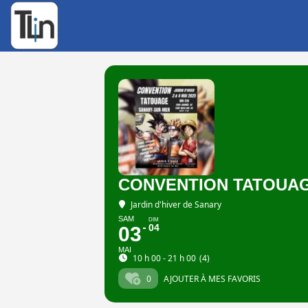
Rechercher
:
CONVENTION TATOUAG
Jardin d'hiver de Sanary
SAM
DIM
04
03
MAI
10 h 00 - 21 h 00
(4)
0
AJOUTER À MES FAVORIS