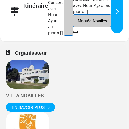
Concert
avec Nour Ayadi au
Itinéraire
avec
piano []
Nour
Ayadi
au
piano []
Organisateur
VILLA NOAILLES
EN SAVOIR PLUS