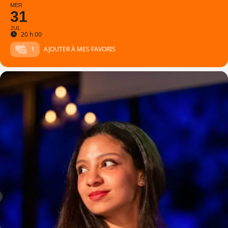
MER
31
JUL
20 h 00
1
AJOUTER À MES FAVORIS