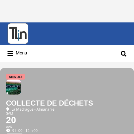
Rechercher
:
Rechercher
Menu
:
ANNULÉ
COLLECTE DE DÉCHETS
La Madrague - Almanarre
SAM
20
AVR
9 h 00 - 12 h 00