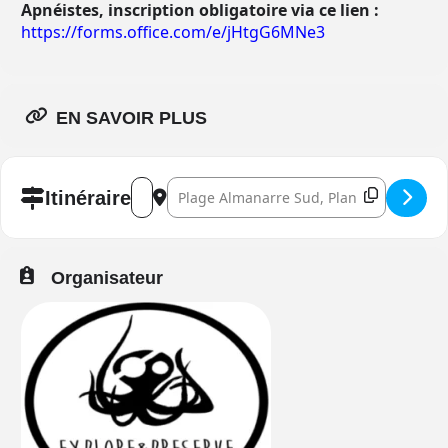
Apnéistes, inscription obligatoire via ce lien :
https://forms.office.com/e/jHtgG6MNe3
EN SAVOIR PLUS
Address - Collecte de déchets []
Destination Address - Collecte de déchets 
Itinéraire
Organisateur