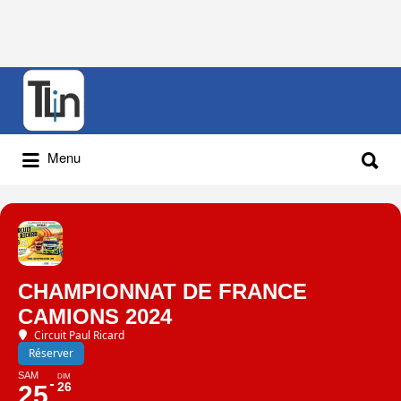
Rechercher
:
Rechercher
Menu
:
CHAMPIONNAT DE FRANCE
CAMIONS 2024
Circuit Paul Ricard
Réserver
SAM
DIM
26
25