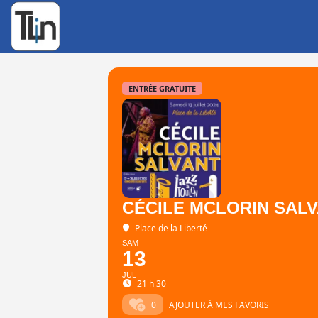
Rechercher
:
ENTRÉE GRATUITE
CÉCILE MCLORIN SAL
Place de la Liberté
SAM
13
JUL
21 h 30
0
AJOUTER À MES FAVORIS