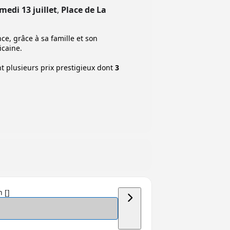
medi 13 juillet
,
Place de La
e, grâce à sa famille et son
icaine.
nt plusieurs prix prestigieux dont
3
 []