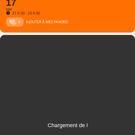
17
MAI
21 h 30 - 23 h 00
0
AJOUTER À MES FAVORIS