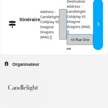
Destination
Address -
Candlelight
Address -
Coldplay VS
Candlelight
Itinéraire
Imagine
Coldplay VS
Dragons (MAI)
Imagine
[]
Dragons
(MAI) []
Organisateur