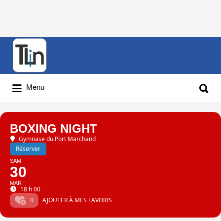
Rechercher
:
Rechercher
Menu
:
BOXING NIGHT
Gymnase du Port Marchand
Réserver
SAM
30
MAR
18 h 00
0
AJOUTER À MES FAVORIS