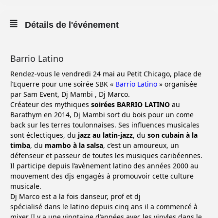
Détails de l'événement
Barrio Latino
Rendez-vous le vendredi 24 mai au Petit Chicago, place de
l’Equerre pour une soirée SBK «
Barrio Latino
» organisée
par Sam Event, Dj Mambi , Dj Marco.
Créateur des mythiques
soirées BARRIO LATINO
au
Barathym en 2014, Dj Mambi sort du bois pour un come
back sur les terres toulonnaises. Ses influences musicales
sont éclectiques, du
jazz au latin-jazz
, du
son cubain à la
timba
, du
mambo à la salsa
, c’est un amoureux, un
défenseur et passeur de toutes les musiques caribéennes.
Il participe depuis l’avènement latino des années 2000 au
mouvement des djs engagés à promouvoir cette culture
musicale.
Dj Marco est a la fois danseur, prof et dj
spécialisé dans le latino depuis cinq ans il a commencé à
mixer Il y a une vingtaine d’années avec les vinyles dans le