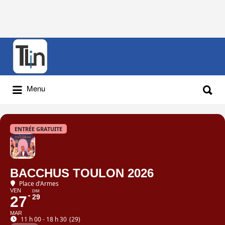
Rechercher
:
Rechercher
Menu
:
ENTRÉE GRATUITE
BACCHUS TOULON 2026
Place d'Armes
VEN
DIM
29
27
MAR
11 h 00 - 18 h 30
(29)