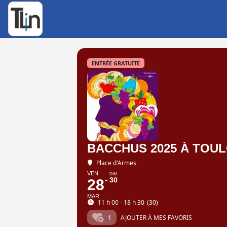
Rechercher
:
ENTRÉE GRATUITE
BACCHUS 2025 À TOU
Place d'Armes
VEN
DIM
30
28
MAR
11 h 00 - 18 h 30
(30)
1
AJOUTER À MES FAVORIS