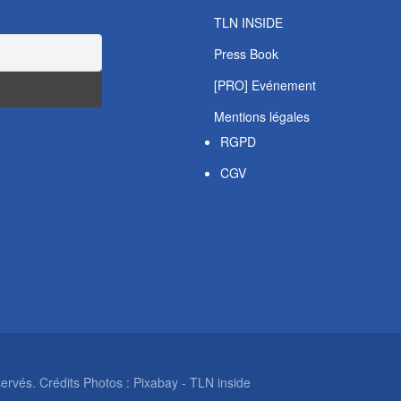
TLN INSIDE
Press Book
[PRO] Evénement
Mentions légales
RGPD
CGV
rvés. Crédits Photos : Pixabay - TLN inside