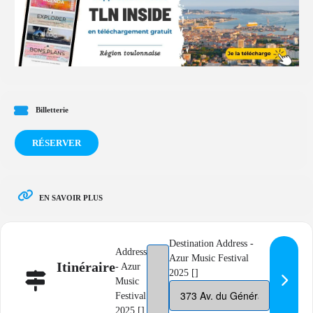
Billetterie
RÉSERVER
EN SAVOIR PLUS
Destination Address -
Address
Azur Music Festival
Itinéraire
- Azur
2025 []
Music
Festival
2025 []