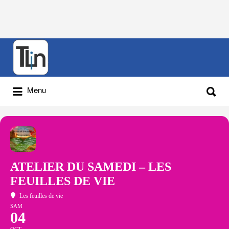
Rechercher
:
Rechercher
Menu
:
ATELIER DU SAMEDI – LES
FEUILLES DE VIE
Les feuilles de vie
SAM
04