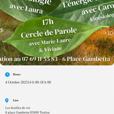
Heure
4 Octobre 2025
14 h 00
-
18 h 00
Lieu
Les feuilles de vie
6 place Gambetta 83000 Toulon