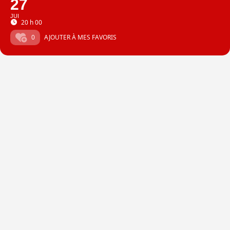
27
JUI
20 h 00
0
AJOUTER À MES FAVORIS