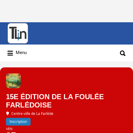
Rechercher
:
Rechercher
Menu
:
15E ÉDITION DE LA FOULÉE
FARLÉDOISE
Centre-ville de La Farlède
Inscription
VEN