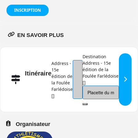
INSCRIPTION
EN SAVOIR PLUS
Destination
Address - 15e
Address -
édition de la
15e
Itinéraire
Foulée Farlédoise
édition de
[]
la Foulée
Farlédoise
[]
Organisateur