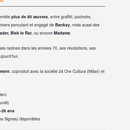
ue
emble
plus de 80 œuvres
, entre graffiti, pochoirs,
’univers percutant et engagé de
Banksy
, mais aussi des
ader, Blek le Rat
, ou encore
Madame
.
, ses racines dans les années 70, ses révolutions, ses
jourd’hui.
ument
, coproduit avec la société 24 Ore Cultura (Milan) et
lerc
undi)
 -26 ans
es Signes) disponibles