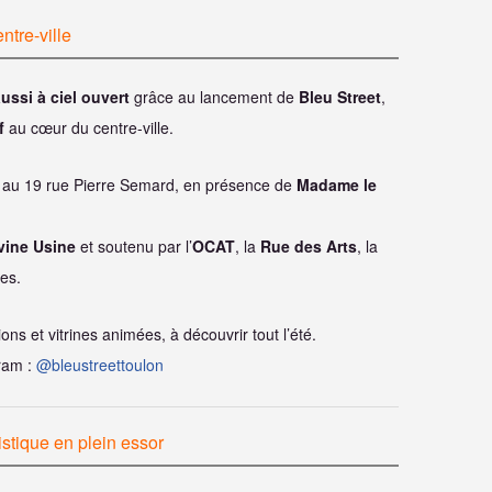
ntre-ville
ussi à ciel ouvert
grâce au lancement de
Bleu Street
,
f
au cœur du centre-ville.
, au 19 rue Pierre Semard, en présence de
Madame le
vine Usine
et soutenu par l’
OCAT
, la
Rue des Arts
, la
es.
ons et vitrines animées, à découvrir tout l’été.
gram :
@bleustreettoulon
istique en plein essor