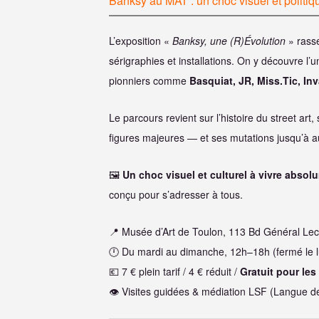
Banksy au MAT : un choc visuel et politiq
L’exposition «
Banksy, une (R)Évolution
» rass
sérigraphies et installations. On y découvre l
pionniers comme
Basquiat, JR, Miss.Tic, Inv
Le parcours revient sur l’histoire du street art
figures majeures — et ses mutations jusqu’à au
🖼
Un choc visuel et culturel à vivre absol
conçu pour s’adresser à tous.
📍 Musée d’Art de Toulon, 113 Bd Général Lec
🕛 Du mardi au dimanche, 12h–18h (fermé le l
💶 7 € plein tarif / 4 € réduit /
Gratuit pour les
👁 Visites guidées & médiation LSF (Langue d