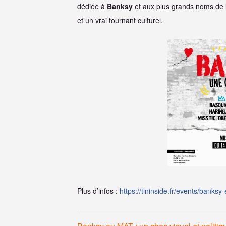
dédiée à
Banksy
et aux plus grands noms de 
et un vrai tournant culturel.
Plus d’infos :
https://tlninside.fr/events/banksy-e