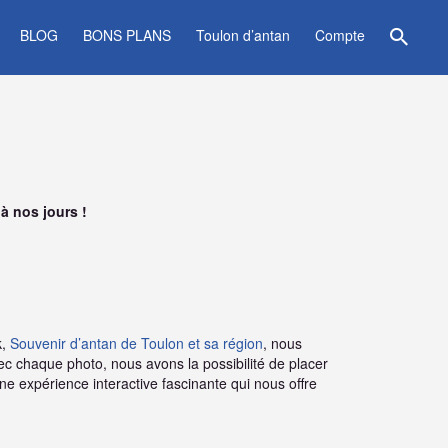
BLOG
BONS PLANS
Toulon d’antan
Compte
à nos jours !
k,
Souvenir d’antan de Toulon et sa région
, nous
ec chaque photo, nous avons la possibilité de placer
e expérience interactive fascinante qui nous offre