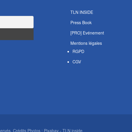
TLN INSIDE
Press Book
[PRO] Evénement
Mentions légales
RGPD
CGV
rvés. Crédits Photos : Pixabay - TLN inside