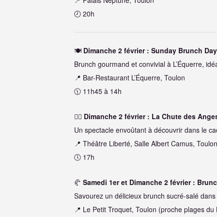
📍 Palais Neptune, Toulon
🕗 20h
🍽️
Dimanche 2 février : Sunday Brunch Da
Brunch gourmand et convivial à L’Équerre, idéa
📍 Bar-Restaurant L’Équerre, Toulon
🕦 11h45 à 14h
🤸‍♂️
Dimanche 2 février : La Chute des Ange
Un spectacle envoûtant à découvrir dans le ca
📍 Théâtre Liberté, Salle Albert Camus, Toulo
🕔 17h
🥐
Samedi 1er et Dimanche 2 février : Brun
Savourez un délicieux brunch sucré-salé dans
📍 Le Petit Troquet, Toulon (proche plages du 