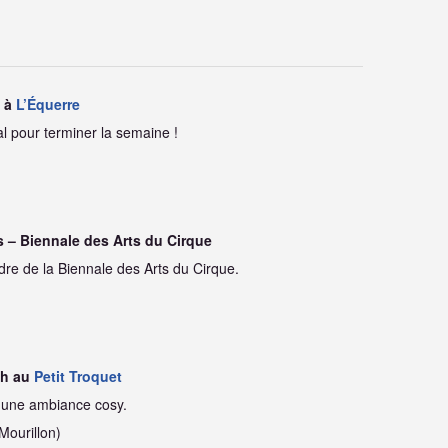
y à
L’Équerre
l pour terminer la semaine !
s – Biennale des Arts du Cirque
dre de la Biennale des Arts du Cirque.
n
ch au
Petit Troquet
 une ambiance cosy.
Mourillon)