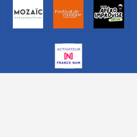
TLN inside® 2026. Marque déposée. Tous droits réservés. Crédits
Photos : Pixabay - TLN inside
Contactez-nous !