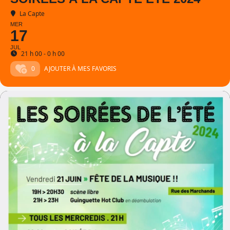
La Capte
MER
17
JUL
21 h 00 - 0 h 00
0
AJOUTER À MES FAVORIS