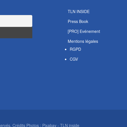
TLN INSIDE
Press Book
[PRO] Evénement
Mentions légales
RGPD
CGV
rvés. Crédits Photos : Pixabay - TLN inside