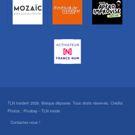
TLN inside® 2026. Marque déposée. Tous droits réservés. Crédits
Photos : Pixabay - TLN inside
Contactez-nous !