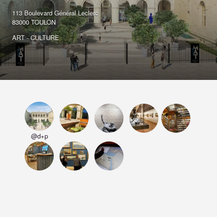
113 Boulevard Général Leclerc
83000 TOULON
ART - CULTURE
@d+p