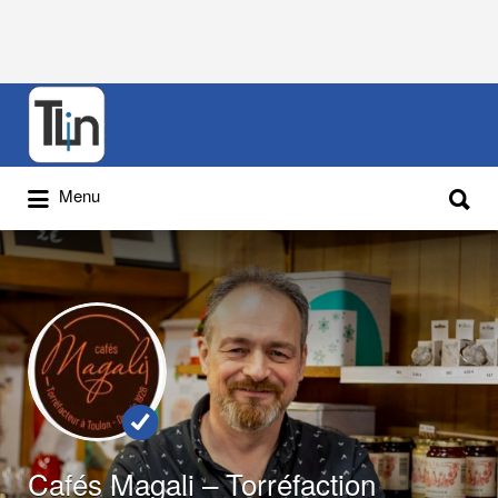
Rechercher
:
Rechercher
Menu
:
Cafés Magali – Torréfaction