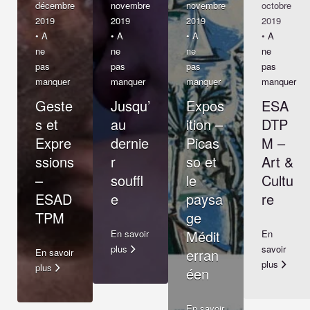
décembre
novembre
novembre
octobre
2019
2019
2019
2019
•
A
•
A
•
A
•
A
ne
ne
ne
ne
pas
pas
pas
pas
manquer
manquer
manquer
manquer
Geste
Jusqu’
Expos
ESA
s et
au
ition –
DTP
Expre
dernie
Picas
M –
ssions
r
so et
Art &
–
souffl
le
Cultu
ESAD
e
paysa
re
TPM
ge
Médit
En savoir
En
plus
savoir
erran
En savoir
plus
plus
éen
En savoir