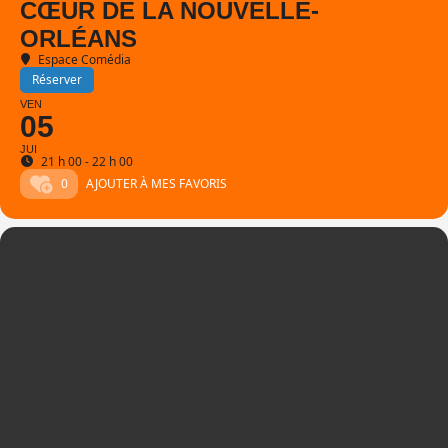
CŒUR DE LA NOUVELLE-
ORLÉANS
Espace Comédia
Réserver
VEN
05
JUI
21 h 00 - 22 h 00
0
AJOUTER À MES FAVORIS