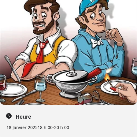
Heure
18 Janvier 2025
18 h 00
-
20 h 00