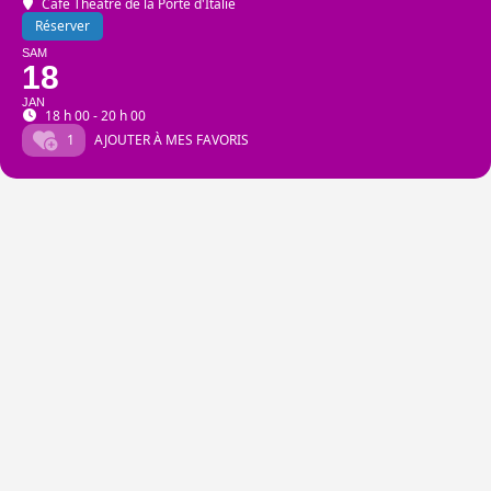
Café Théâtre de la Porte d'Italie
Réserver
SAM
18
JAN
18 h 00 - 20 h 00
1
AJOUTER À MES FAVORIS