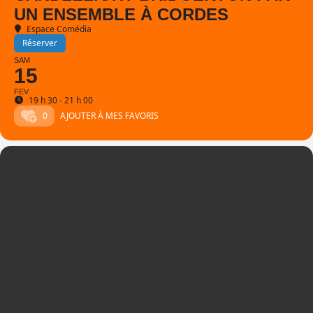
UN ENSEMBLE À CORDES
Espace Comédia
Réserver
SAM
15
FEV
19 h 30 - 21 h 00
0
AJOUTER À MES FAVORIS